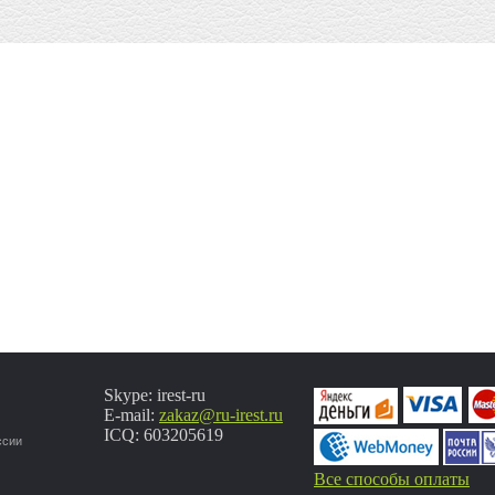
Skype: irest-ru
E-mail:
zakaz@ru-irest.ru
ICQ: 603205619
ссии
Все способы оплаты