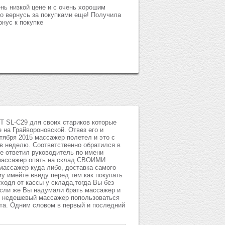
нь низкой цене и с очень хорошим
но вернусь за покупками еще! Получила
онус к покупке
T SL-C29 для своих стариков которые
 на Грайвороновской. Отвез его и
нтября 2015 массажер полетел и это с
 в неделю. Соответственно обратился в
е ответил руководитель по имени
 массажер опять на склад СВОИМИ
ассажер куда либо, доставка самого
у имейте ввиду перед тем как покупать
ходя от кассы у склада,тогда Вы без
если же Вы надумали брать массажер и
ть недешевый массажер попользоваться
онта. Одним словом в первый и последний