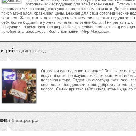
ортопедических подушек для всей своей семьи. Потому чт
профилактики остеохондроза уже в подростковом возрасте. Долгое вр
присматривался, сравнивал цены. Выбрав для себя ортопедические под
пожалел. Жена, сын и дочь с удовольствием спят на этих подушках. По
себя более бодрым, а у жены исчезли головные боли. Я ни раз слыша
продукции паназиатского концерна iRest, и сейчас полностью присоед
приобретать массажеры iRest в компании «Мир Массажа».
итрий
г.Димитровград
Огромная благодарность фирме "iRest" и ее сотруд
несут людям! Пользуюсь массажером iRest всей с
полезная штука. Отдельно о сотрудниках: весь п
свое дело. Все девочки очень доброжелательны, 
вопрос. Очень приятно зайти сюда что-нибудь прио
ена
г.Димитровград