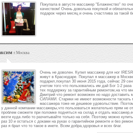
Покупала в августе массажер "Блаженство" по оче
качеством! Очень довольна покупкой и обязатель
подарок через месяц и очень счастлива за такой б
ксим
г.Москва
Очень не доволен. Купил массажер для ног IRESR
живут в Краснодаре. Покупал я массажер в Москве
подарил,покупал 30 июня 2015 года, сейчас 29 се
учетом того что пользовались им дай Бог 1-2 раза
тех поддержку за гарантийным ремонтом,на что мн
Дмитрий что ремонт возможен но надо доставить
СИЛАМИ. Старики не имеют возможности таскать м
массажера тоже не дешевое удовольствие. Поэтом
у данной компании массажеры,что пользоваться желательно прям не от
проблем сможете при поломке подняться на склад и отдать массажер,
везти куда либо то разчитывайте только на себя. Поэтому можно купи
раз 10 и остаться с доками на руках о гарантийном ремонте и без рем
раз я брал что то такое в инете. Всем добра,здоровья и всех благ.