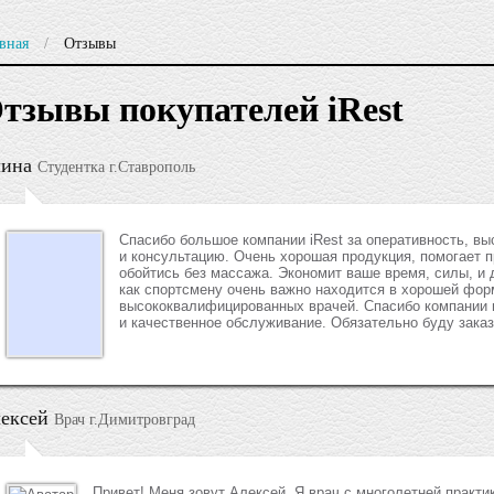
вная
/
Отзывы
тзывы покупателей iRest
ина
Студентка г.Ставрополь
Спасибо большое компании iRest за оперативность, в
и консультацию. Очень хорошая продукция, помогает 
обойтись без массажа. Экономит ваше время, силы, и 
как спортсмену очень важно находится в хорошей фор
высококвалифицированных врачей. Спасибо компании и
и качественное обслуживание. Обязательно буду заказ
ексей
Врач г.Димитровград
Привет! Меня зовут Алексей. Я врач с многолетней практи