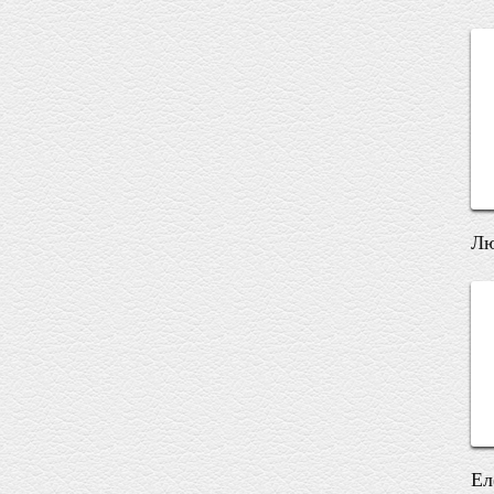
Лю
Ел