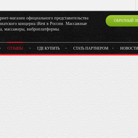
рнет-магазин официального представительства
ОБРАТНЫЙ З
иатского концерна iRest в России. Массажные
ла, массажеры, виброплатформы.
ОТЗЫВЫ
ГДЕ КУПИТЬ
СТАТЬ ПАРТНЕРОМ
НОВОСТ