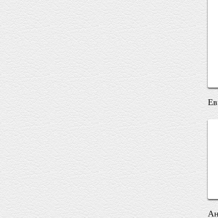
Ев
Ан