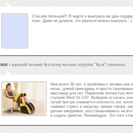
Спасибо большое!!! В марте я выиграла аж два подар
пояс. Даже не думала, что реально можно выиграть :-)
лия
г.хороший человек бухгалтер магазин игрушек "Кузя" г.винница
Мне всего 30 лет, а проблемы с ногами уже 
ногах, домой приходишь и просто сваливаеш
массажер для ног. Перекопав полностью инт
ступней iRest SL-C07. Выбором осталась о
лучей быстро снимается отечность ног, нато
снимает стресс и нагрузку, проще говоря, р
делаю ежедневно, восстанавливаюсь на все 1
и ходить приятно. Рекомендую. Это того сто