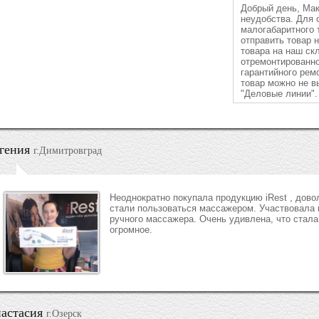
Добрый день, Мак
неудобства. Для
малогабаритного 
отправить товар 
товара на наш ск
отремонтированно
гарантийного рем
товар можно не в
"Деловые линии".
гения
г.Димитровград
Неоднократно покупала продукцию iRest , дово
стали пользоваться массажером. Участвовала 
ручного массажера. Очень удивлена, что стала
огромное.
астасия
г.Озерск