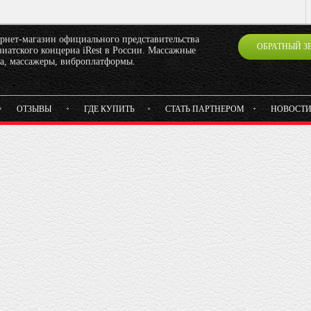
рнет-магазин официального представительства
ОБРАТНЫЙ З
иатского концерна iRest в России. Массажные
ла, массажеры, виброплатформы.
ОТЗЫВЫ
ГДЕ КУПИТЬ
СТАТЬ ПАРТНЕРОМ
НОВОСТ