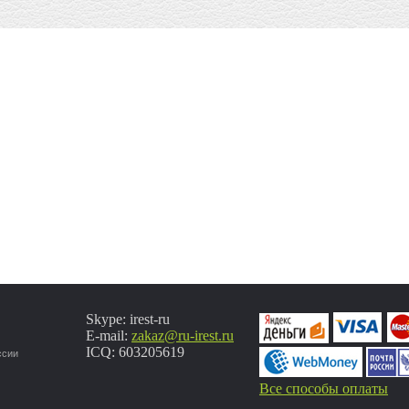
Skype: irest-ru
E-mail:
zakaz@ru-irest.ru
ICQ: 603205619
ссии
Все способы оплаты