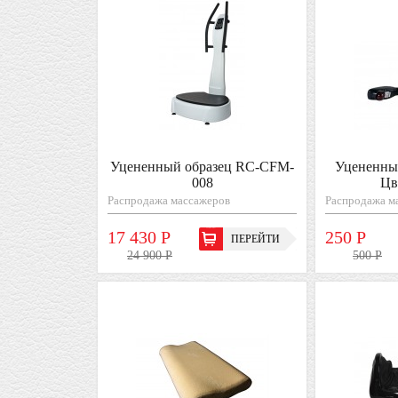
Уцененный образец RC-CFM-
Уцененны
008
Цв
Распродажа массажеров
Распродажа м
17 430 Р
250 Р
ПЕРЕЙТИ
24 900 Р
500 Р