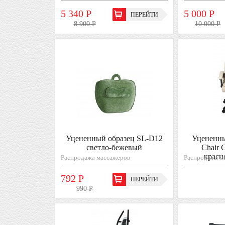
5 340 Р
5 000 Р
ПЕРЕЙТИ
8 900 Р
10 000 Р
Уцененный образец SL-D12
Уцененны
светло-бежевый
Chair 
красн
Распродажа массажеров
Распродажа м
792 Р
ПЕРЕЙТИ
990 Р