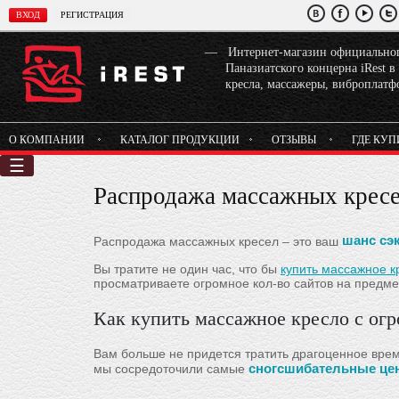
Интернет-магазин официальног
Паназиатского концерна iRest 
кресла, массажеры, виброплатф
О КОМПАНИИ
КАТАЛОГ ПРОДУКЦИИ
ОТЗЫВЫ
ГДЕ КУП
☰
Распродажа массажных кресе
шанс сэ
Распродажа массажных кресел – это ваш
Вы тратите не один час, что бы
купить массажное к
просматриваете огромное кол-во сайтов на предме
Как купить массажное кресло с ог
Вам больше не придется тратить драгоценное вре
сногсшибательные цен
мы сосредоточили самые