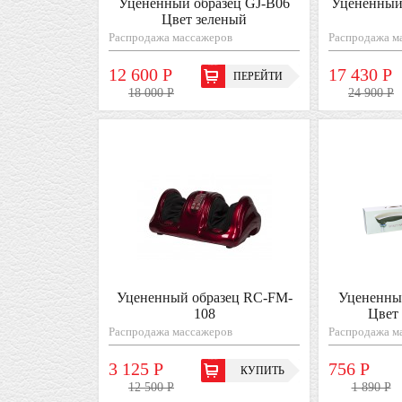
Уцененный образец GJ-B06
Уцененный
Цвет зеленый
Распродажа массажеров
Распродажа м
12 600 Р
17 430 Р
ПЕРЕЙТИ
18 000 Р
24 900 Р
Уцененный образец RC-FM-
Уцененны
108
Цвет
Распродажа массажеров
Распродажа м
3 125 Р
756 Р
КУПИТЬ
12 500 Р
1 890 Р