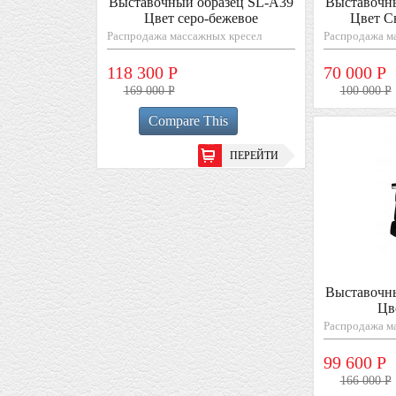
Выставочный образец SL-A39
Выставочн
Цвет серо-бежевое
Цвет С
Распродажа массажных кресел
Распродажа м
118 300 Р
70 000 Р
169 000 Р
100 000 Р
Compare This
ПЕРЕЙТИ
Выставочн
Цв
Распродажа м
99 600 Р
166 000 Р