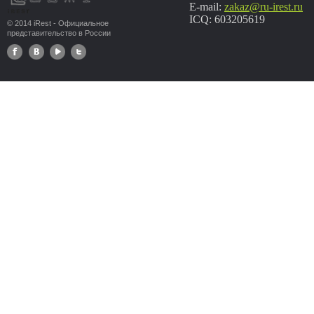
E-mail:
zakaz@ru-irest.ru
ICQ: 603205619
© 2014 iRest - Официальное
представительство в России